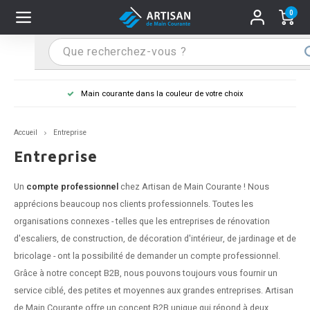
0
Hoofdmenu / Supports main courante
Hoofdmenu / Mains courantes
Hoofdmenu / Tips & astuces
Hoofdmenu / Extra
Supports main courante
Mains courantes
Tips & astuces
Extra
Main courante dans la couleur de votre choix
n courante inox
port main courante inox
lo de retouche
M
M
M
M
M
M
M
M
M
M
S
S
S
S
S
S
tage d'une main courante
Accueil
Entreprise
n courante noire
port main courante noir
ngle de penderie
M
M
M
M
M
M
M
M
M
M
S
S
S
S
S
S
ure d'une main courante
Entreprise
n courante anthracite
port main courante anthracite
M
M
M
T
M
T
T
T
T
M
S
S
T
T
T
S
Un
compte professionnel
chez Artisan de Main Courante ! Nous
apprécions beaucoup nos clients professionnels. Toutes les
n courante grise
port main courante blanc
M
T
T
T
T
S
T
T
organisations connexes - telles que les entreprises de rénovation
d'escaliers, de construction, de décoration d'intérieur, de jardinage et de
n courante blanche
port main courante acier
T
T
bricolage - ont la possibilité de demander un compte professionnel.
Grâce à notre concept B2B, nous pouvons toujours vous fournir un
n courante acier
port main courante en couleur RAL
service ciblé, des petites et moyennes aux grandes entreprises. Artisan
de Main Courante offre un concept B2B unique qui répond à deux