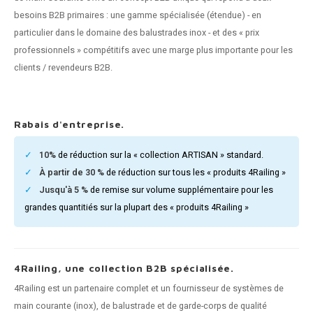
n courante fer forgé
besoins B2B primaires : une gamme spécialisée (étendue) - en
particulier dans le domaine des balustrades inox - et des « prix
n courante gun metal
professionnels » compétitifs avec une marge plus importante pour les
clients / revendeurs B2B.
n courante laiton
n courante en couleur RAL
Rabais d'entreprise.
10%
de réduction sur la « collection ARTISAN » standard.
À partir de 30 %
de réduction sur tous les « produits 4Railing »
Jusqu'à 5 %
de remise sur volume supplémentaire pour les
grandes quantitiés sur la plupart des « produits 4Railing »
4Railing, une collection B2B spécialisée.
4Railing est un partenaire complet et un fournisseur de systèmes de
main courante (inox), de balustrade et de garde-corps de qualité