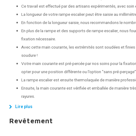
Ce travail est effectué par des artisans expérimentés, avec soin e
La longueur de votre rampe escalier peut être saisie au millimètr
En fonction de la longueur saisie, nous recommandons le nombr
En plus de la rampe et des supports de rampe escalier, nous fou
fixation nécessaire.
Avec cette main courante, les extrémités sont soudées et finies
soudure !
Votre main courante est pré-percée par nos soins pour la fixati
opter pour une position différente ou l'option "sans pré-perçage"
La rampe escalier est ensuite thermolaquée de manière professi
Ensuite, la main courante est vérifiée et emballée de manière très
rayures.
Lire plus
Revêtement