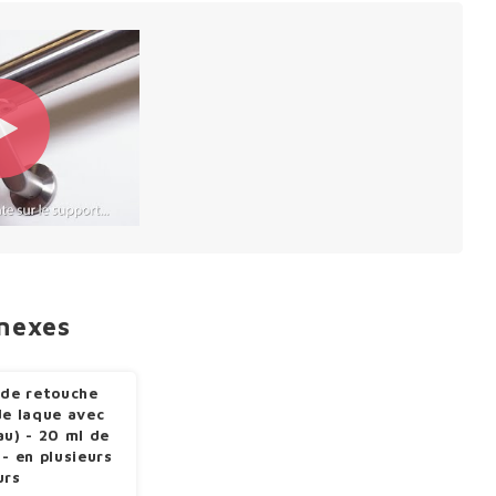
nnexes
 de retouche
de laque avec
au) - 20 ml de
 - en plusieurs
urs