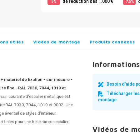
de réduction dès 1.000 €
d
5%
7,5%
ons utiles
Vidéos de montage
Produits connexes
Informations
+ matériel de fixation - sur mesure -
Besoin d'aide p
re fine - RAL 7030, 7044, 1019 et
Télécharger les
ain courante d'escalier métallique est
montage
entre RAL 7030, 7044, 1019 et 9002. Une
 éventail de styles d'intérieur.
 finies pour une belle rampe escalier
Vidéos de m