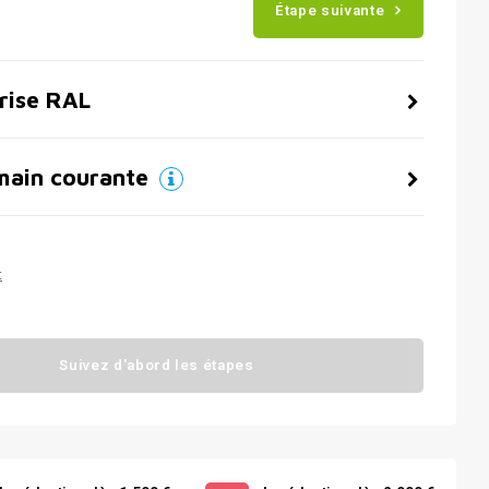
Étape suivante
grise RAL
main courante
t
Suivez d'abord les étapes