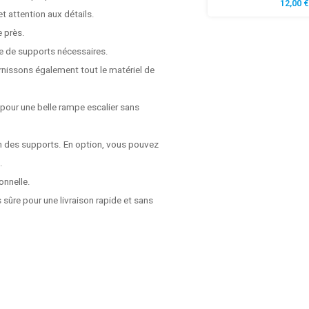
12,00 €
t attention aux détails.
e près.
e de supports nécessaires.
rnissons également tout le matériel de
 pour une belle rampe escalier sans
on des supports. En option, vous pouvez
.
onnelle.
 sûre pour une livraison rapide et sans