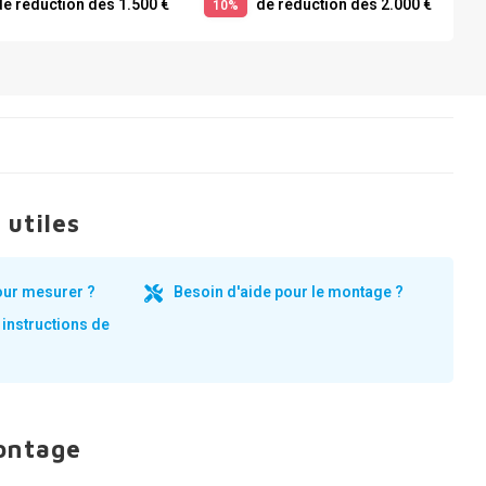
e réduction dès 1.500 €
de réduction dès 2.000 €
10%
 utiles
our mesurer ?
Besoin d'aide pour le montage ?
 instructions de
ontage