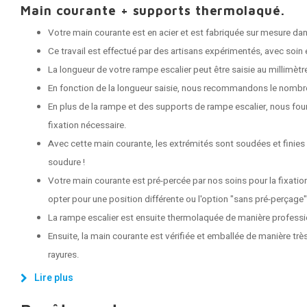
Main courante + supports thermolaqué.
Votre main courante est en acier et est fabriquée sur mesure dans
Ce travail est effectué par des artisans expérimentés, avec soin e
La longueur de votre rampe escalier peut être saisie au millimètr
En fonction de la longueur saisie, nous recommandons le nombr
En plus de la rampe et des supports de rampe escalier, nous fou
fixation nécessaire.
Avec cette main courante, les extrémités sont soudées et finies
soudure !
Votre main courante est pré-percée par nos soins pour la fixati
opter pour une position différente ou l'option "sans pré-perçage"
La rampe escalier est ensuite thermolaquée de manière professi
Ensuite, la main courante est vérifiée et emballée de manière très
rayures.
Lire plus