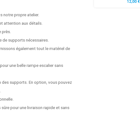
12,00 €
 notre propre atelier.
t attention aux détails.
e près.
e de supports nécessaires.
rnissons également tout le matériel de
 pour une belle rampe escalier sans
on des supports. En option, vous pouvez
.
onnelle.
 sûre pour une livraison rapide et sans