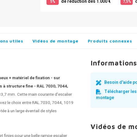
de réduction dès 1.000 €
d
5%
7,5%
ons utiles
Vidéos de montage
Produits connexes
Informations
eux + matériel de fixation - sur
Besoin d'aide p
à structure fine - RAL 7030, 7044,
Télécharger les
 33,7 mm. Cette main courante d'escalier
montage
 avez le choix entre RAL 7030, 7044, 1019
ée à un large éventail de styles
Vidéos de m
 finies pour une belle rampe escalier