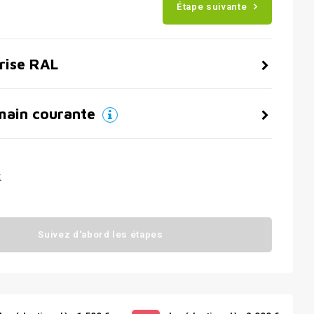
Étape suivante
grise RAL
main courante
t
Suivez d'abord les étapes