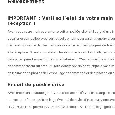
Revêtement
IMPORTANT : Vérifiez l'état de votre main
réception !
Avant que votre main courante ne soit emballée, elle fait l'objet d'une
escalier est emballée avec soin et solidement pour garantir une livrai
demandons - en particulier dans le cas de l'acier thermolaqué - de tou
à la réception. Si vous constatez des dommages sur l'emballage ou si 
veuillez en prendre une photo immédiatement. C'est souvent le signe a
endommagement du produit. Tout dommage doit être signalé par e-mail 
en incluant des photos de l'emballage endommagé et des photos du 
Enduit de poudre grise.
Avec une main courante grise, vous êtes assuré d'avoir une rampe esca
convient parfaitement à un large éventail de styles d'intérieur. Vous ave
: RAL 7030 (Gris pierre), RAL 7044 (Gris soie), RAL 1019 (Beige gris) e