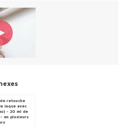
nnexes
 de retouche
de laque avec
au) - 20 ml de
 - en plusieurs
urs