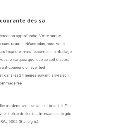
 courante dès sa
 inspection approfondie. Votre rampe
son sans rayures. Néanmoins, nous vous
jours inspecter minutieusement l'emballage
vous remarquez quoi que ce soit d'autre,
vant-coureur d'un éventuel
dans les 24 heures suivant la livraison,
dommage réel.
lier moderne avec un accent branché. Elle
z le choix entre les quatre nuances de gris
t RAL 9002 (Blanc gris).