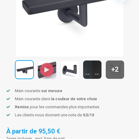
n courante fer forgé
n courante gun metal
n courante laiton
n courante en couleur RAL
+2
Main courante
sur mesure
Main courante dans
la couleur de votre choix
Remise
pour les commandes plus importantes
Les clients nous donnent une note de
9,5/10
À partir de
95,50 €
Taxes incluses , excl.
frais de port