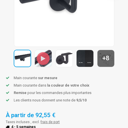
n courante fer forgé
n courante gun metal
n courante laiton
n courante en couleur RAL
+8
Main courante
sur mesure
Main courante dans
la couleur de votre choix
Remise
pour les commandes plus importantes
Les clients nous donnent une note de
9,5/10
À partir de
92,55 €
Taxes incluses , excl.
frais de port
4 - 5 semaines