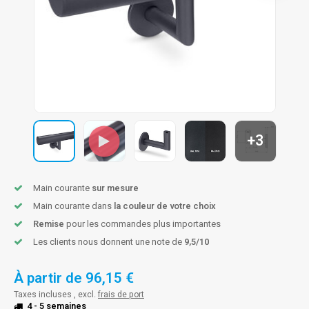
n courante fer forgé
n courante gun metal
n courante laiton
n courante en couleur RAL
+3
Main courante
sur mesure
Main courante dans
la couleur de votre choix
Remise
pour les commandes plus importantes
Les clients nous donnent une note de
9,5/10
À partir de
96,15 €
Taxes incluses , excl.
frais de port
4 - 5 semaines