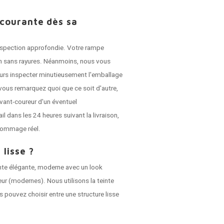
 courante dès sa
 inspection approfondie. Votre rampe
son sans rayures. Néanmoins, nous vous
jours inspecter minutieusement l'emballage
vous remarquez quoi que ce soit d'autre,
vant-coureur d'un éventuel
dans les 24 heures suivant la livraison,
dommage réel.
 lisse ?
nte élégante, moderne avec un look
ieur (modernes). Nous utilisons la teinte
s pouvez choisir entre une structure lisse