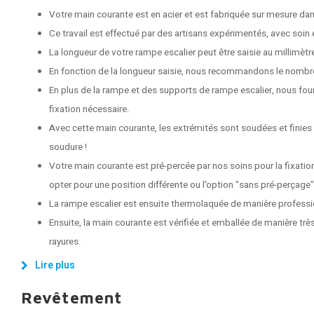
Votre main courante est en acier et est fabriquée sur mesure dans
Ce travail est effectué par des artisans expérimentés, avec soin e
La longueur de votre rampe escalier peut être saisie au millimètr
En fonction de la longueur saisie, nous recommandons le nombr
En plus de la rampe et des supports de rampe escalier, nous fou
fixation nécessaire.
Avec cette main courante, les extrémités sont soudées et finies
soudure !
Votre main courante est pré-percée par nos soins pour la fixati
opter pour une position différente ou l'option "sans pré-perçage"
La rampe escalier est ensuite thermolaquée de manière professi
Ensuite, la main courante est vérifiée et emballée de manière très
rayures.
Lire plus
Revêtement