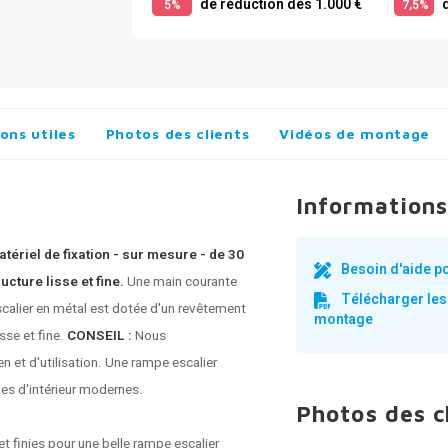
de réduction dès 1.000 €
d
5%
7,5%
ons utiles
Photos des clients
Vidéos de montage
Informations
atériel de fixation - sur mesure - de 30
Besoin d'aide p
cture lisse et fine.
Une
main courante
Télécharger les
calier en métal est dotée d'un revêtement
montage
sse et fine.
CONSEIL :
Nous
n et d'utilisation. Une rampe escalier
les d'intérieur modernes.
Photos des c
t finies pour une belle rampe escalier