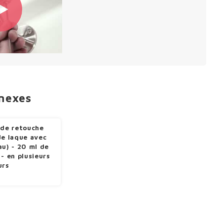
nnexes
 de retouche
de laque avec
au) - 20 ml de
 - en plusieurs
urs