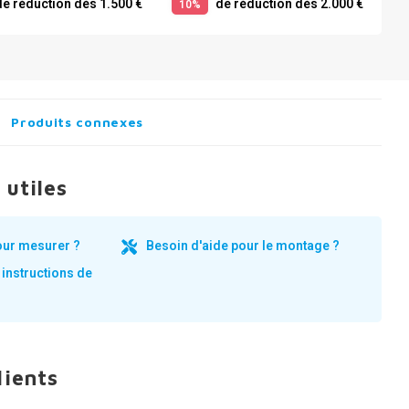
e réduction dès 1.500 €
de réduction dès 2.000 €
10%
Produits connexes
 utiles
our mesurer ?
Besoin d'aide pour le montage ?
 instructions de
lients