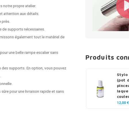
 notre propre atelier.
t attention aux détails.
e près.
e de supports nécessaires.
rnissons également tout le matériel de
 pour une belle rampe escalier sans
Produits co
on des supports. En option, vous pouvez
Stylo
.
(pot 
onnelle.
pince
laque
 sûre pour une livraison rapide et sans
coule
12,00 €