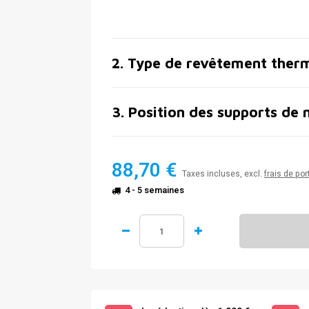
2
.
Type de revêtement ther
3
.
Position des supports de 
88,70 €
Taxes incluses, excl.
frais de por
4 - 5 semaines