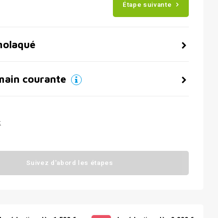
Étape suivante
molaqué
main courante
t
Suivez d'abord les étapes