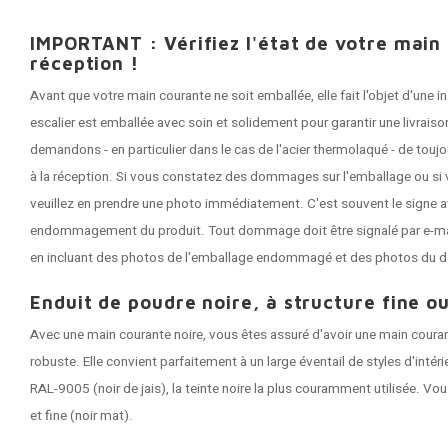
IMPORTANT : Vérifiez l'état de votre main
réception !
Avant que votre main courante ne soit emballée, elle fait l'objet d'une
escalier est emballée avec soin et solidement pour garantir une livrai
demandons - en particulier dans le cas de l'acier thermolaqué - de tou
à la réception. Si vous constatez des dommages sur l'emballage ou si 
veuillez en prendre une photo immédiatement. C'est souvent le signe a
endommagement du produit. Tout dommage doit être signalé par e-mail 
en incluant des photos de l'emballage endommagé et des photos du 
Enduit de poudre noire, à structure fine ou
Avec une main courante noire, vous êtes assuré d'avoir une main coura
robuste. Elle convient parfaitement à un large éventail de styles d'intér
RAL-9005 (noir de jais), la teinte noire la plus couramment utilisée. Vou
et fine (noir mat).