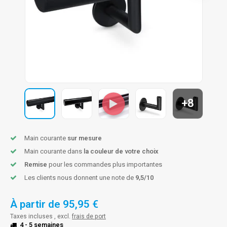
n courante fer forgé
n courante gun metal
n courante laiton
n courante en couleur RAL
+8
Main courante
sur mesure
Main courante dans
la couleur de votre choix
Remise
pour les commandes plus importantes
Les clients nous donnent une note de
9,5/10
À partir de
95,95 €
Taxes incluses , excl.
frais de port
4 - 5 semaines