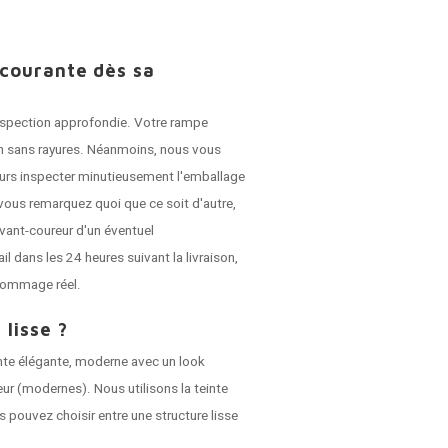
 courante dès sa
 inspection approfondie. Votre rampe
son sans rayures. Néanmoins, nous vous
jours inspecter minutieusement l'emballage
vous remarquez quoi que ce soit d'autre,
vant-coureur d'un éventuel
dans les 24 heures suivant la livraison,
dommage réel.
 lisse ?
nte élégante, moderne avec un look
ieur (modernes). Nous utilisons la teinte
s pouvez choisir entre une structure lisse