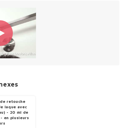
nnexes
 de retouche
de laque avec
au) - 20 ml de
 - en plusieurs
urs