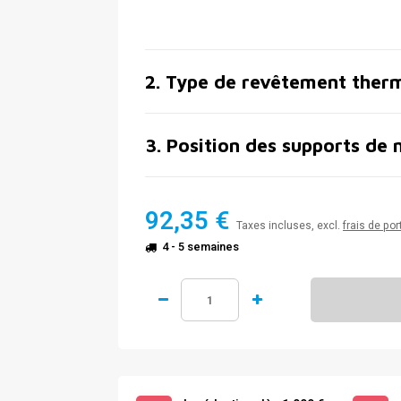
2
.
Type de revêtement ther
3
.
Position des supports de 
92,35 €
Taxes incluses, excl.
frais de por
4 - 5 semaines