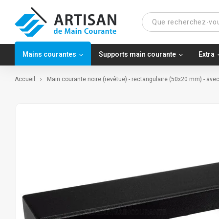
Mains courantes
Supports main courante
Extra
Accueil
Main courante noire (revêtue) - rectangulaire (50x20 mm) - ave