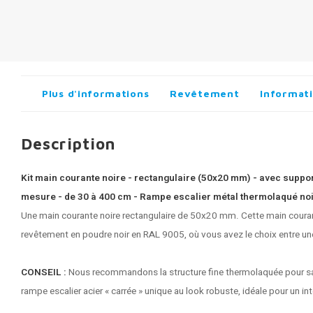
Plus d'informations
Revêtement
Informati
Description
Kit main courante noire - rectangulaire (50x20 mm) - avec supports
mesure - de 30 à 400 cm - Rampe escalier métal thermolaqué noir 
Une
main courante noire
rectangulaire de 50x20 mm. Cette main courant
revêtement en poudre noir en RAL 9005, où vous avez le choix entre une 
CONSEIL :
Nous recommandons la structure fine thermolaquée pour sa fa
rampe escalier acier « carrée » unique au look robuste, idéale pour un in