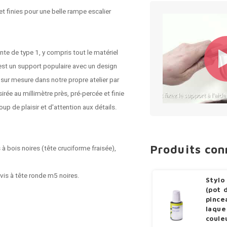
t finies pour une belle rampe escalier
te de type 1, y compris tout le matériel
est un support populaire avec un design
sur mesure dans notre propre atelier par
rée au millimètre près, pré-percée et finie
p de plaisir et d'attention aux détails.
Produits co
s à bois noires (tête cruciforme fraisée),
 vis à tête ronde m5 noires.
Stylo
(pot 
pince
laque
coule