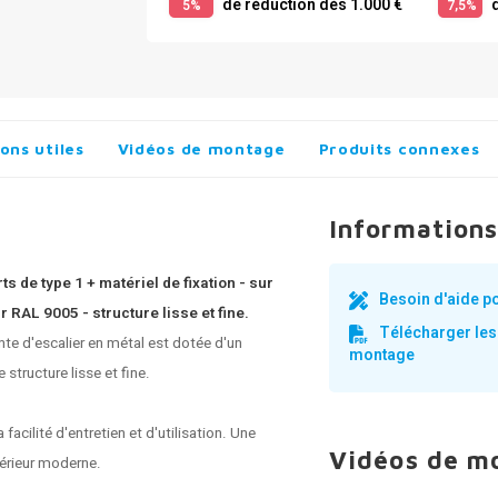
de réduction dès 1.000 €
d
5%
7,5%
ons utiles
Vidéos de montage
Produits connexes
Informations
 de type 1 + matériel de fixation - sur
Besoin d'aide p
RAL 9005 - structure lisse et fine.
Télécharger les
e d'escalier en métal est dotée d'un
montage
structure lisse et fine.
cilité d'entretien et d'utilisation. Une
Vidéos de m
térieur moderne.