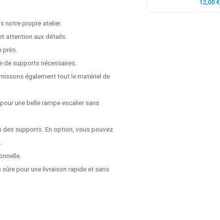
12,00 €
 notre propre atelier.
t attention aux détails.
e près.
e de supports nécessaires.
rnissons également tout le matériel de
 pour une belle rampe escalier sans
on des supports. En option, vous pouvez
.
onnelle.
 sûre pour une livraison rapide et sans