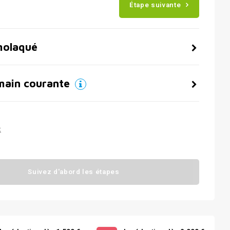
Étape suivante
molaqué
main courante
t
Suivez d'abord les étapes