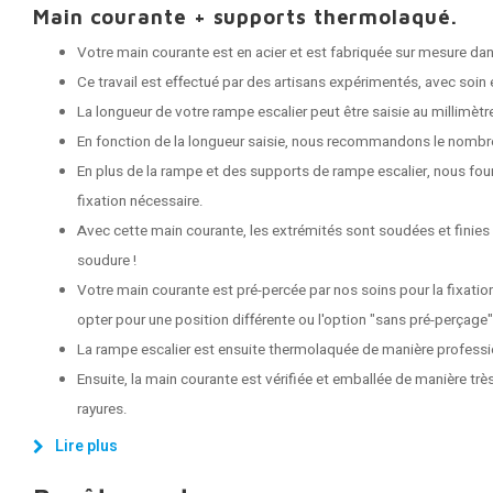
Main courante + supports thermolaqué.
Votre main courante est en acier et est fabriquée sur mesure dans
Ce travail est effectué par des artisans expérimentés, avec soin e
La longueur de votre rampe escalier peut être saisie au millimètr
En fonction de la longueur saisie, nous recommandons le nombr
En plus de la rampe et des supports de rampe escalier, nous fou
fixation nécessaire.
Avec cette main courante, les extrémités sont soudées et finies
soudure !
Votre main courante est pré-percée par nos soins pour la fixati
opter pour une position différente ou l'option "sans pré-perçage"
La rampe escalier est ensuite thermolaquée de manière professi
Ensuite, la main courante est vérifiée et emballée de manière très
rayures.
Lire plus