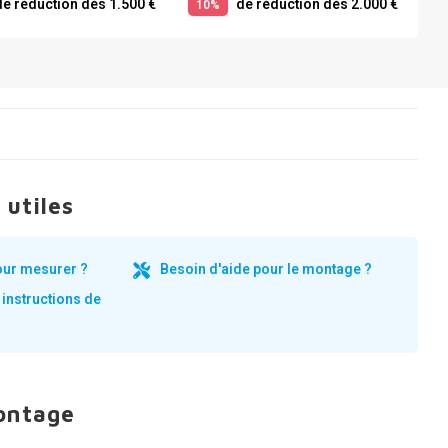
e réduction dès 1.500 €
de réduction dès 2.000 €
10%
 utiles
our mesurer ?
Besoin d'aide pour le montage ?
 instructions de
ontage