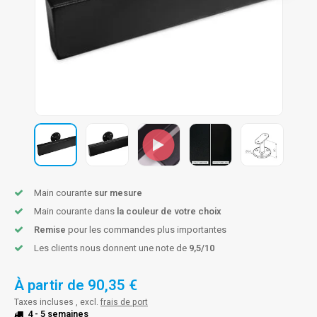
n courante fer forgé
n courante gun metal
n courante laiton
n courante en couleur RAL
Main courante
sur mesure
Main courante dans
la couleur de votre choix
Remise
pour les commandes plus importantes
Les clients nous donnent une note de
9,5/10
À partir de
90,35 €
Taxes incluses , excl.
frais de port
4 - 5 semaines