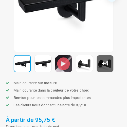
n courante fer forgé
n courante gun metal
n courante laiton
n courante en couleur RAL
+4
Main courante
sur mesure
Main courante dans
la couleur de votre choix
Remise
pour les commandes plus importantes
Les clients nous donnent une note de
9,5/10
À partir de
95,75 €
Taxes incluses , excl.
frais de port