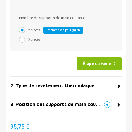
Nombre de supports de main courante
2 pièces
Recommandé pour
cm
30
3 pièces
Étape suivante
2
.
Type de revêtement thermolaqué
3
.
Position des supports de main courante
95,75 €