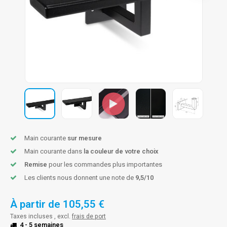
n courante fer forgé
n courante gun metal
n courante laiton
n courante en couleur RAL
Main courante
sur mesure
Main courante dans
la couleur de votre choix
Remise
pour les commandes plus importantes
Les clients nous donnent une note de
9,5/10
À partir de
105,55 €
Taxes incluses , excl.
frais de port
4 - 5 semaines