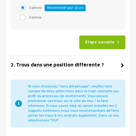
2 pièces
Recommandé pour
cm
30
3 pièces
Étape suivante
2
.
Trous dans une position différente ?
Si vous choisissez "sans pré-perçage", veuillez tenir
compte de deux petits trous dans la main courante (au
profit du processus de revêtement). Vous pouvez
positionner ces trous sur le côté du mur / la face
inférieure. Si vous savez déjà où seront installés les 2
supports extérieurs, nous vous recommandons de faire
percer les trous à ces endroits également. Dans ce cas,
sélectionnez "OUI".