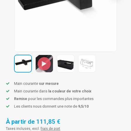
n courante fer forgé
n courante gun metal
n courante laiton
n courante en couleur RAL
Main courante
sur mesure
Main courante dans
la couleur de votre choix
Remise
pour les commandes plus importantes
Les clients nous donnent une note de
9,5/10
À partir de
111,85 €
Taxes incluses, excl.
frais de port