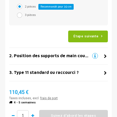
2 pièces
Recommandé pour
cm
30
3 pièces
Étape suivante
2
.
Position des supports de main courante
3
.
Type 11 standard ou raccourci ?
110,45 €
Taxes incluses, excl.
frais de port
4 - 5 semaines
Suivez d'abord les étapes