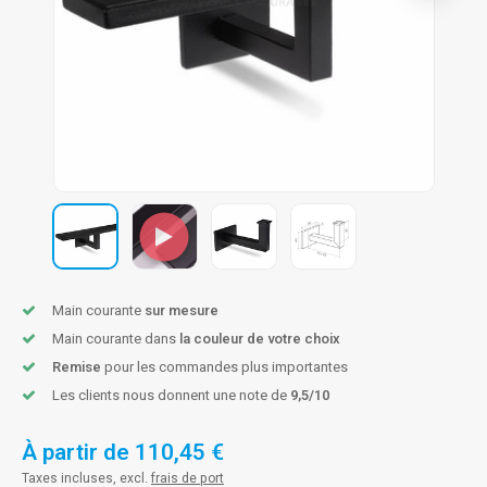
n courante fer forgé
n courante gun metal
n courante laiton
n courante en couleur RAL
Main courante
sur mesure
Main courante dans
la couleur de votre choix
Remise
pour les commandes plus importantes
Les clients nous donnent une note de
9,5/10
À partir de
110,45 €
Taxes incluses, excl.
frais de port