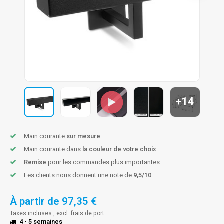
n courante fer forgé
n courante gun metal
n courante laiton
n courante en couleur RAL
+14
Main courante
sur mesure
Main courante dans
la couleur de votre choix
Remise
pour les commandes plus importantes
Les clients nous donnent une note de
9,5/10
À partir de
97,35 €
Taxes incluses , excl.
frais de port
4 - 5 semaines