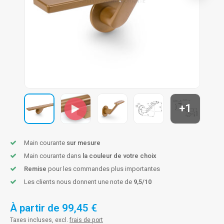
n courante fer forgé
n courante gun metal
n courante laiton
n courante en couleur RAL
+1
Main courante
sur mesure
Main courante dans
la couleur de votre choix
Remise
pour les commandes plus importantes
Les clients nous donnent une note de
9,5/10
À partir de
99,45 €
Taxes incluses, excl.
frais de port