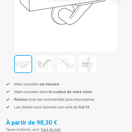
n courante fer forgé
n courante gun metal
n courante laiton
n courante en couleur RAL
Main courante
sur mesure
Main courante dans
la couleur de votre choix
Remise
pour les commandes plus importantes
Les clients nous donnent une note de
9,5/10
À partir de
98,30 €
Taxes incluses, excl.
frais de port