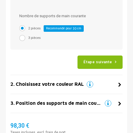
Nombre de supports de main courante
2 pièces
Recommandé pour
cm
30
3 pièces
Étape suivante
2
.
Choisissez votre couleur RAL
3
.
Position des supports de main courante
98,30 €
Taxes incluses, excl.
frais de port