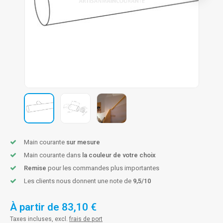
n courante fer forgé
n courante gun metal
n courante laiton
n courante en couleur RAL
Main courante
sur mesure
Main courante dans
la couleur de votre choix
Remise
pour les commandes plus importantes
Les clients nous donnent une note de
9,5/10
À partir de
83,10 €
Taxes incluses, excl.
frais de port