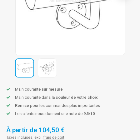
n courante fer forgé
n courante gun metal
n courante laiton
n courante en couleur RAL
Main courante
sur mesure
Main courante dans
la couleur de votre choix
Remise
pour les commandes plus importantes
Les clients nous donnent une note de
9,5/10
À partir de
104,50 €
Taxes incluses, excl.
frais de port