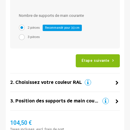
Nombre de supports de main courante
2 pièces
Recommandé pour
cm
30
3 pièces
Étape suivante
2
.
Choisissez votre couleur RAL
3
.
Position des supports de main courante
104,50 €
Taxes incluses, excl.
frais de port