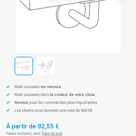
n courante fer forgé
n courante gun metal
n courante laiton
n courante en couleur RAL
Main courante
sur mesure
Main courante dans
la couleur de votre choix
Remise
pour les commandes plus importantes
Les clients nous donnent une note de
9,5/10
À partir de
92,55 €
Taxes incluses, excl.
frais de port