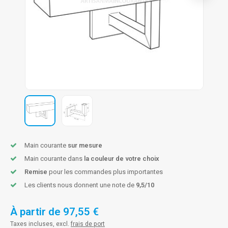
n courante fer forgé
n courante gun metal
n courante laiton
n courante en couleur RAL
Main courante
sur mesure
Main courante dans
la couleur de votre choix
Remise
pour les commandes plus importantes
Les clients nous donnent une note de
9,5/10
À partir de
97,55 €
Taxes incluses, excl.
frais de port