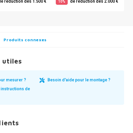
e réduction dès 1.500 €
de réduction dès 2.000 €
10%
Produits connexes
 utiles
our mesurer ?
Besoin d'aide pour le montage ?
 instructions de
lients