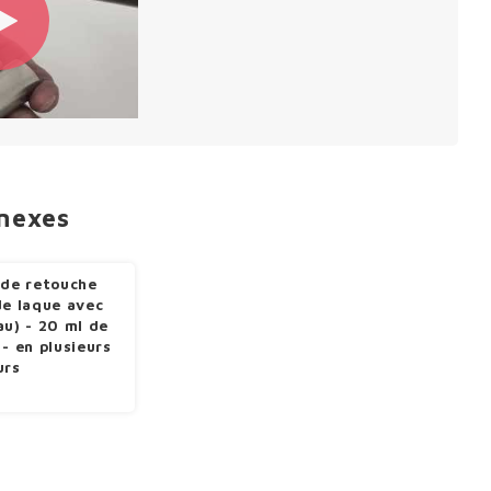
nnexes
 de retouche
de laque avec
au) - 20 ml de
 - en plusieurs
urs