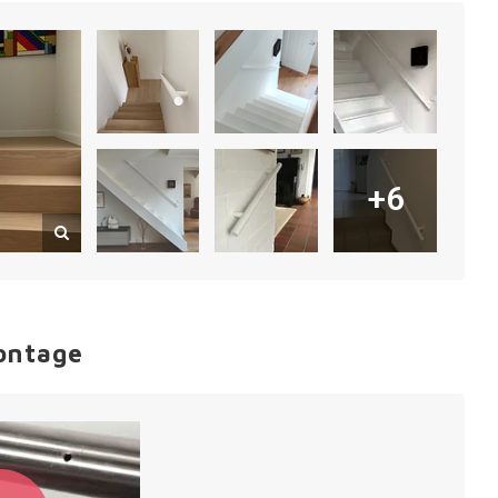
+6
ontage