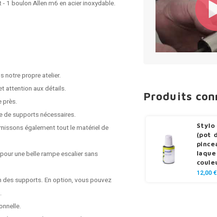
t - 1 boulon Allen m6 en acier inoxydable.
 notre propre atelier.
t attention aux détails.
Produits co
e près.
e de supports nécessaires.
Stylo
rnissons également tout le matériel de
(pot 
pince
laque
 pour une belle rampe escalier sans
coule
12,00 €
on des supports. En option, vous pouvez
.
onnelle.