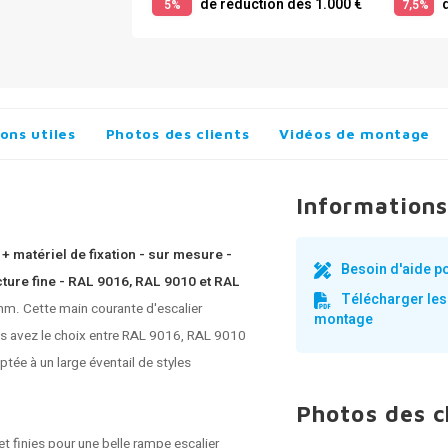
de réduction dès 1.000 €
d
5%
7,5%
ons utiles
Photos des clients
Vidéos de montage
Informations
+ matériel de fixation - sur mesure -
Besoin d'aide p
ture fine - RAL 9016, RAL 9010 et RAL
Télécharger les
mm. Cette main courante d'escalier
montage
us avez le choix entre RAL 9016, RAL 9010
tée à un large éventail de styles
Photos des c
t finies pour une belle rampe escalier