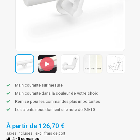
n courante fer forgé
n courante gun metal
n courante laiton
n courante en couleur RAL
Main courante
sur mesure
Main courante dans
la couleur de votre choix
Remise
pour les commandes plus importantes
Les clients nous donnent une note de
9,5/10
À partir de
126,70 €
Taxes incluses , excl.
frais de port
4 - 5 semaines