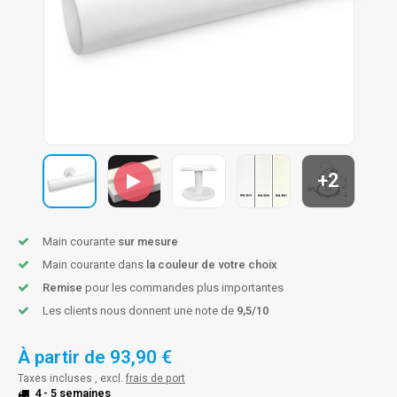
n courante fer forgé
n courante gun metal
n courante laiton
n courante en couleur RAL
+2
Main courante
sur mesure
Main courante dans
la couleur de votre choix
Remise
pour les commandes plus importantes
Les clients nous donnent une note de
9,5/10
À partir de
93,90 €
Taxes incluses , excl.
frais de port
4 - 5 semaines