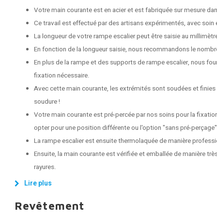
Votre main courante est en acier et est fabriquée sur mesure dans
Ce travail est effectué par des artisans expérimentés, avec soin e
La longueur de votre rampe escalier peut être saisie au millimètr
En fonction de la longueur saisie, nous recommandons le nombr
En plus de la rampe et des supports de rampe escalier, nous fou
fixation nécessaire.
Avec cette main courante, les extrémités sont soudées et finies
soudure !
Votre main courante est pré-percée par nos soins pour la fixati
opter pour une position différente ou l'option "sans pré-perçage"
La rampe escalier est ensuite thermolaquée de manière professi
Ensuite, la main courante est vérifiée et emballée de manière très
rayures.
Lire plus
Revêtement