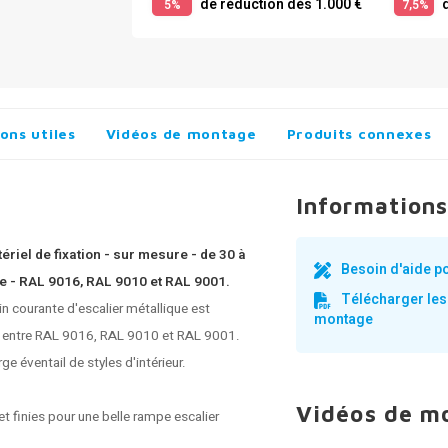
de réduction dès 1.000 €
d
5%
7,5%
ons utiles
Vidéos de montage
Produits connexes
Informations
riel de fixation - sur mesure - de 30 à
Besoin d'aide p
e - RAL 9016, RAL 9010 et RAL 9001.
Télécharger les
 courante d'escalier métallique est
montage
ix entre RAL 9016, RAL 9010 et RAL 9001.
e éventail de styles d'intérieur.
Vidéos de m
t finies pour une belle rampe escalier