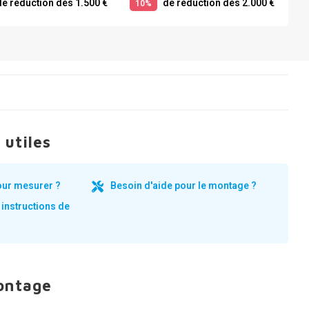
e réduction dès 1.500 €
de réduction dès 2.000 €
10%
 utiles
our mesurer ?
Besoin d'aide pour le montage ?
 instructions de
ontage