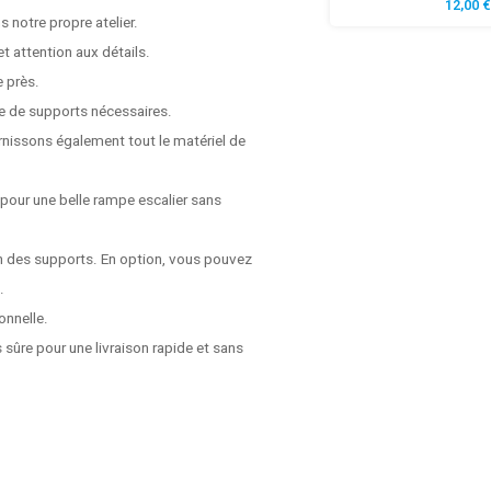
12,00 €
 notre propre atelier.
t attention aux détails.
e près.
e de supports nécessaires.
rnissons également tout le matériel de
 pour une belle rampe escalier sans
on des supports. En option, vous pouvez
.
onnelle.
 sûre pour une livraison rapide et sans