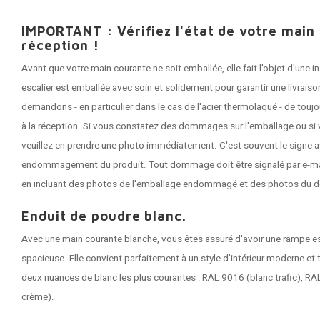
IMPORTANT : Vérifiez l'état de votre main
réception !
Avant que votre main courante ne soit emballée, elle fait l'objet d'une
escalier est emballée avec soin et solidement pour garantir une livrai
demandons - en particulier dans le cas de l'acier thermolaqué - de tou
à la réception. Si vous constatez des dommages sur l'emballage ou si 
veuillez en prendre une photo immédiatement. C'est souvent le signe a
endommagement du produit. Tout dommage doit être signalé par e-mail 
en incluant des photos de l'emballage endommagé et des photos du 
Enduit de poudre blanc.
Avec une main courante blanche, vous êtes assuré d'avoir une rampe escal
spacieuse. Elle convient parfaitement à un style d'intérieur moderne et
deux nuances de blanc les plus courantes : RAL 9016 (blanc trafic), R
crème).