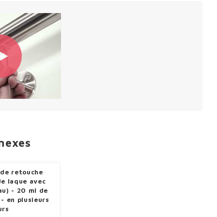
nnexes
 de retouche
de laque avec
au) - 20 ml de
 - en plusieurs
urs