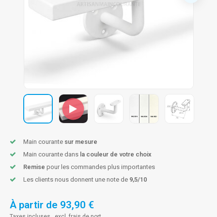
n courante fer forgé
n courante gun metal
n courante laiton
n courante en couleur RAL
Main courante
sur mesure
Main courante dans
la couleur de votre choix
Remise
pour les commandes plus importantes
Les clients nous donnent une note de
9,5/10
À partir de
93,90 €
Taxes incluses , excl.
frais de port