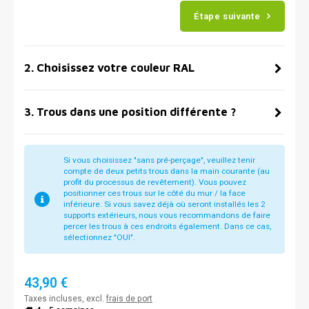
Étape suivante
2
.
Choisissez votre couleur RAL
3
.
Trous dans une position différente ?
Si vous choisissez "sans pré-perçage", veuillez tenir
compte de deux petits trous dans la main courante (au
profit du processus de revêtement). Vous pouvez
positionner ces trous sur le côté du mur / la face
inférieure. Si vous savez déjà où seront installés les 2
supports extérieurs, nous vous recommandons de faire
percer les trous à ces endroits également. Dans ce cas,
sélectionnez "OUI".
43,90 €
Taxes incluses, excl.
frais de port