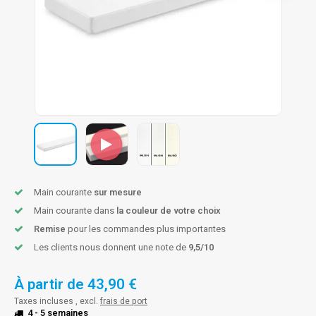
n courante fer forgé
n courante gun metal
n courante laiton
n courante en couleur RAL
Main courante
sur mesure
Main courante dans
la couleur de votre choix
Remise
pour les commandes plus importantes
Les clients nous donnent une note de
9,5/10
À partir de
43,90 €
Taxes incluses , excl.
frais de port
4 - 5 semaines