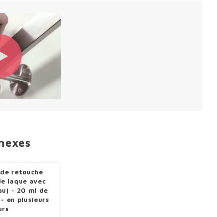
nnexes
 de retouche
de laque avec
au) - 20 ml de
 - en plusieurs
urs