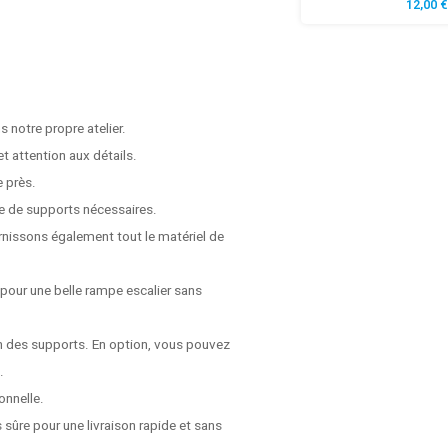
12,00 €
 notre propre atelier.
t attention aux détails.
e près.
e de supports nécessaires.
rnissons également tout le matériel de
 pour une belle rampe escalier sans
on des supports. En option, vous pouvez
.
onnelle.
 sûre pour une livraison rapide et sans