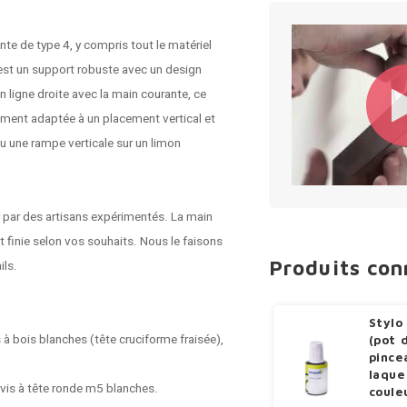
te de type 4, y compris tout le matériel
 est un support robuste avec un design
n ligne droite avec la
main courante
, ce
ement adaptée à un placement vertical et
u une rampe verticale sur un limon
r par des artisans expérimentés. La main
t finie selon vos souhaits. Nous le faisons
Produits co
ils.
Stylo
s à bois blanches (tête cruciforme fraisée),
(pot 
pince
laque
2 vis à tête ronde m5 blanches.
coule