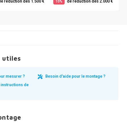
e réduction dès 1.500 €
de réduction dès 2.000 €
10%
 utiles
our mesurer ?
Besoin d'aide pour le montage ?
 instructions de
ontage