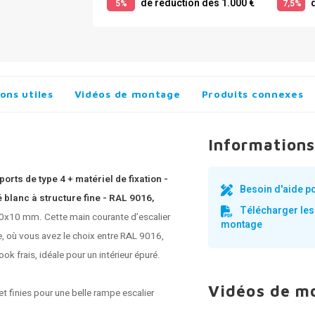
de réduction dès 1.000 €
d
5%
7,5%
ons utiles
Vidéos de montage
Produits connexes
Informations
rts de type 4 + matériel de fixation -
Besoin d'aide p
blanc à structure fine - RAL 9016,
Télécharger les
50x10 mm. Cette main courante d’escalier
montage
e, où vous avez le choix entre RAL 9016,
k frais, idéale pour un intérieur épuré.
Vidéos de m
t finies pour une belle rampe escalier