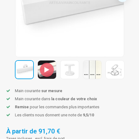
n courante fer forgé
n courante gun metal
n courante laiton
n courante en couleur RAL
Main courante
sur mesure
Main courante dans
la couleur de votre choix
Remise
pour les commandes plus importantes
Les clients nous donnent une note de
9,5/10
À partir de
91,70 €
Taxes incluses , excl.
frais de port