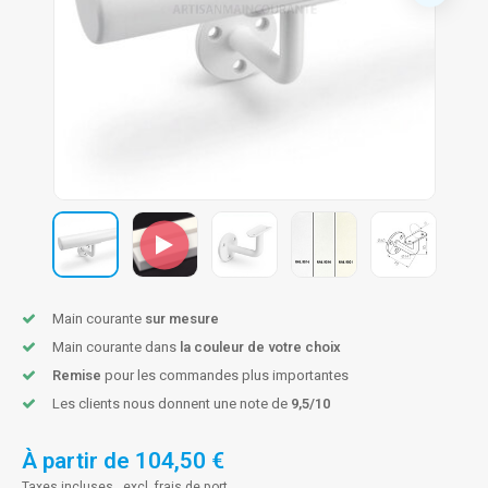
n courante fer forgé
n courante gun metal
n courante laiton
n courante en couleur RAL
Main courante
sur mesure
Main courante dans
la couleur de votre choix
Remise
pour les commandes plus importantes
Les clients nous donnent une note de
9,5/10
À partir de
104,50 €
Taxes incluses , excl.
frais de port