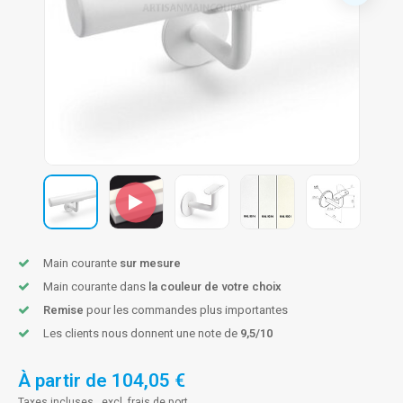
n courante fer forgé
n courante gun metal
n courante laiton
n courante en couleur RAL
Main courante
sur mesure
Main courante dans
la couleur de votre choix
Remise
pour les commandes plus importantes
Les clients nous donnent une note de
9,5/10
À partir de
104,05 €
Taxes incluses , excl.
frais de port