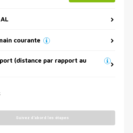
RAL
main courante
port (distance par rapport au
t
Suivez d'abord les étapes