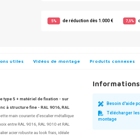
de réduction dès 1.000 €
d
5%
7,5%
ons utiles
Vidéos de montage
Produits connexes
Informations
type 5 + matériel de fixation - sur
Besoin d'aide p
c à structure fine - RAL 9016, RAL
Télécharger les
tte main courante d'escalier métallique
montage
choix entre RAL 9016, RAL 9010 et RAL
alier
acier robuste au look frais, idéale