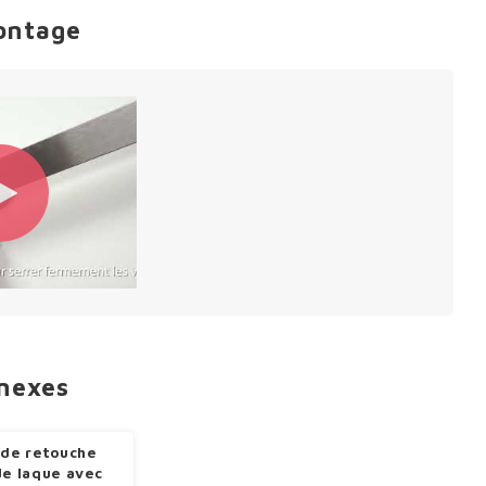
ontage
nnexes
 de retouche
de laque avec