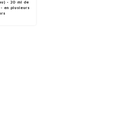
au) - 20 ml de
 - en plusieurs
urs