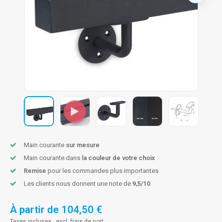
n courante fer forgé
n courante gun metal
n courante laiton
n courante en couleur RAL
Main courante
sur mesure
Main courante dans
la couleur de votre choix
Remise
pour les commandes plus importantes
Les clients nous donnent une note de
9,5/10
À partir de
104,50 €
Taxes incluses , excl.
frais de port