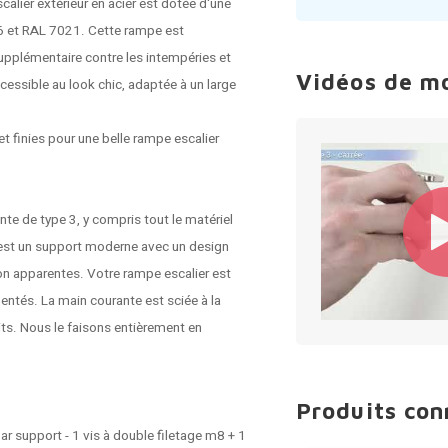
calier extérieur
en acier est dotée d'une
16 et RAL 7021. Cette rampe est
upplémentaire contre les intempéries et
Vidéos de m
ccessible au look chic, adaptée à un large
t finies pour une belle rampe escalier
te de type 3, y compris tout le matériel
 est un support moderne avec un design
ion apparentes. Votre rampe escalier est
entés. La main courante est sciée à la
its. Nous le faisons entièrement en
Produits co
ar support - 1 vis à double filetage m8 + 1