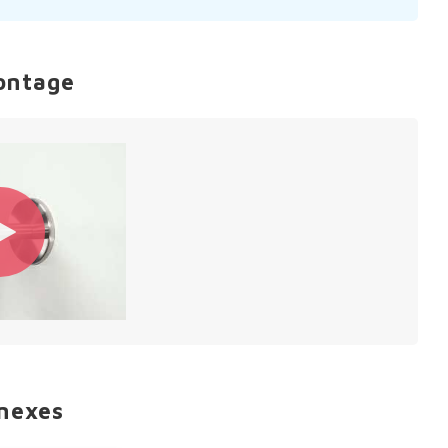
ontage
nnexes