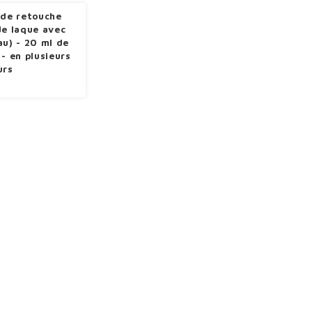
 de retouche
de laque avec
au) - 20 ml de
 - en plusieurs
urs