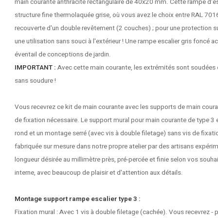
main courante anthracite rectangulaire de 40x20 mm. Cette
rampe d’es
structure fine thermolaquée grise, où vous avez le choix entre RAL 70
recouverte d'un double revêtement (2 couches) ; pour une protection s
une utilisation sans souci à l'extérieur ! Une rampe escalier gris foncé a
éventail de conceptions de jardin.
IMPORTANT :
Avec cette main courante, les extrémités sont soudées e
sans soudure !
Vous recevrez ce kit de main courante avec les supports de main couran
de fixation nécessaire. Le support mural pour main courante de type 3
rond et un montage serré (avec vis à double filetage) sans vis de fixat
fabriquée sur mesure dans notre propre atelier par des artisans expérim
longueur désirée au millimètre près, pré-percée et finie selon vos souha
interne, avec beaucoup de plaisir et d'attention aux détails.
Montage support rampe escalier type 3 :
Fixation mural : Avec 1 vis à double filetage (cachée). Vous recevrez - p