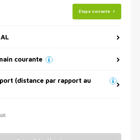
Étape suivante
RAL
main courante
port (distance par rapport au
port