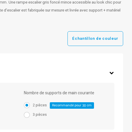
mm. Une rampe escalier gris foncé mince accessible au look chic pour
te d'escalier est fabriquée sur mesure et livrée avec support + matériel
Échantillon de couleur
Nombre de supports de main courante
2 pièces
Recommandé pour
cm
30
3 pièces