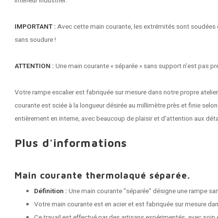
intérieur industriel.
IMPORTANT :
Avec cette main courante, les extrémités sont soudées e
sans soudure !
ATTENTION :
Une main courante « séparée » sans support n'est pas pr
Votre rampe escalier est fabriquée sur mesure dans notre propre atelie
courante est sciée à la longueur désirée au millimètre près et finie selo
entièrement en interne, avec beaucoup de plaisir et d'attention aux déta
Plus d'informations
Main courante thermolaqué séparée.
Définition :
Une main courante "séparée" désigne une rampe sa
Votre main courante est en acier et est fabriquée sur mesure dans
Ce travail est effectué par des artisans expérimentés, avec soin e