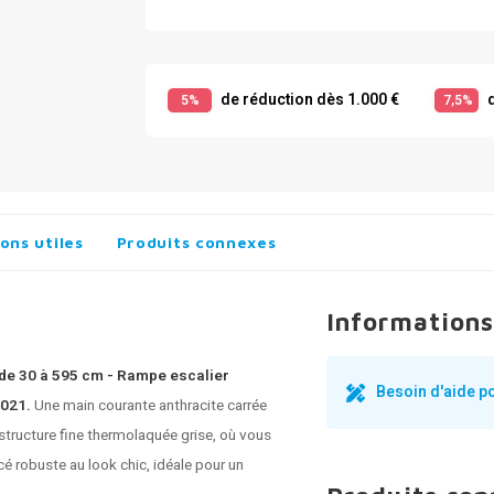
de réduction dès 1.000 €
d
5%
7,5%
ons utiles
Produits connexes
Informations
 de 30 à 595 cm - Rampe escalier
Besoin d'aide p
7021.
Une main courante anthracite carrée
structure fine thermolaquée grise, où vous
é robuste au look chic, idéale pour un