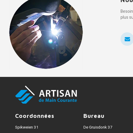
Besoin
plus s
Coordonnées
Bureau
Spikweien 31
De Gruisdonk 37