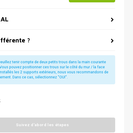
RAL
ifférente ?
euillez tenir compte de deux petits trous dans la main courante
Vous pouvez positionner ces trous sur le côté du mur / la face
t installés les 2 supports extérieurs, nous vous recommandons de
alement. Dans ce cas, sélectionnez "OUI".
t
Suivez d'abord les étapes