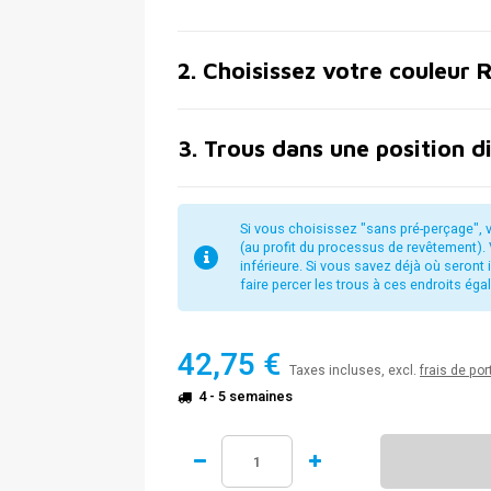
2
.
Choisissez votre couleur 
3
.
Trous dans une position d
Si vous choisissez "sans pré-perçage", v
(au profit du processus de revêtement). 
inférieure. Si vous savez déjà où seron
faire percer les trous à ces endroits ég
42,75 €
Taxes incluses, excl.
frais de por
4 - 5 semaines