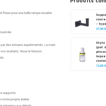
Produits co
t finies pour une belle rampe escalier
Suppo
coura
- type
27,90 €
é-percée.
Stylo
r par des artisans expérimentés. La main
(pot 
n vos souhaits. Nous le faisons
pince
laque
ils.
coule
12,00 €
ns supports.
 notre propre atelier.
t attention aux détails.