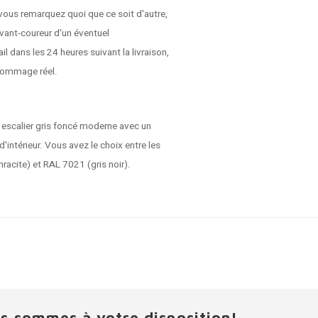
vous remarquez quoi que ce soit d'autre,
vant-coureur d'un éventuel
dans les 24 heures suivant la livraison,
dommage réel.
 escalier gris foncé moderne avec un
d'intérieur. Vous avez le choix entre les
racite) et RAL 7021 (gris noir).
s sommes à votre disposition!