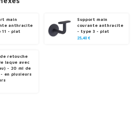
nnexes
rt main
Support main
nte anthracite
courante anthracite
 11 - plat
- type 3 - plat
25,40 €
 de retouche
de laque avec
au) - 20 ml de
 - en plusieurs
urs