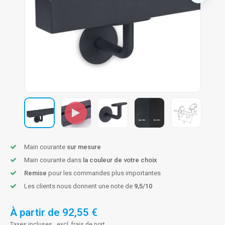
n courante fer forgé
n courante gun metal
n courante laiton
n courante en couleur RAL
Main courante
sur mesure
Main courante dans
la couleur de votre choix
Remise
pour les commandes plus importantes
Les clients nous donnent une note de
9,5/10
À partir de
92,55 €
Taxes incluses , excl.
frais de port