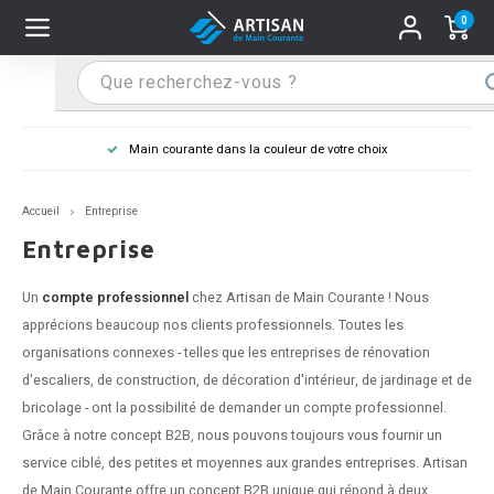
0
Hoofdmenu / Supports main courante
Hoofdmenu / Mains courantes
Hoofdmenu / Tips & astuces
Hoofdmenu / Extra
Supports main courante
Mains courantes
Tips & astuces
Extra
Main courante dans la couleur de votre choix
n courante inox
port main courante inox
lo de retouche
M
M
M
M
M
M
M
M
M
M
S
S
S
S
S
S
tage d'une main courante
Accueil
Entreprise
n courante noire
port main courante noir
ngle de penderie
M
M
M
M
M
M
M
M
M
M
S
S
S
S
S
S
ure d'une main courante
Entreprise
n courante anthracite
port main courante anthracite
M
M
M
T
M
T
T
T
T
M
S
S
T
T
T
S
Un
compte professionnel
chez Artisan de Main Courante ! Nous
apprécions beaucoup nos clients professionnels. Toutes les
n courante grise
port main courante blanc
M
T
T
T
T
S
T
T
organisations connexes - telles que les entreprises de rénovation
d'escaliers, de construction, de décoration d'intérieur, de jardinage et de
n courante blanche
port main courante acier
T
T
bricolage - ont la possibilité de demander un compte professionnel.
Grâce à notre concept B2B, nous pouvons toujours vous fournir un
n courante acier
port main courante en couleur RAL
service ciblé, des petites et moyennes aux grandes entreprises. Artisan
de Main Courante offre un concept B2B unique qui répond à deux