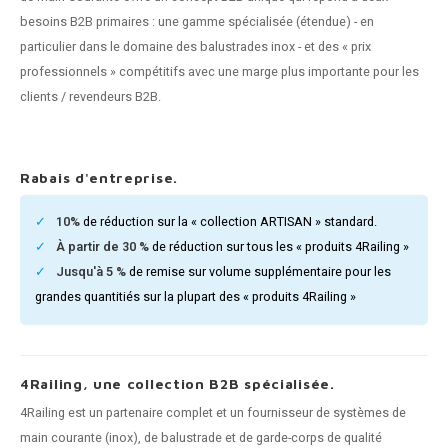
n courante fer forgé
besoins B2B primaires : une gamme spécialisée (étendue) - en
particulier dans le domaine des balustrades inox - et des « prix
n courante gun metal
professionnels » compétitifs avec une marge plus importante pour les
clients / revendeurs B2B.
n courante laiton
n courante en couleur RAL
Rabais d'entreprise.
10%
de réduction sur la « collection ARTISAN » standard.
À partir de 30 %
de réduction sur tous les « produits 4Railing »
Jusqu'à 5 %
de remise sur volume supplémentaire pour les
grandes quantitiés sur la plupart des « produits 4Railing »
4Railing, une collection B2B spécialisée.
4Railing est un partenaire complet et un fournisseur de systèmes de
main courante (inox), de balustrade et de garde-corps de qualité