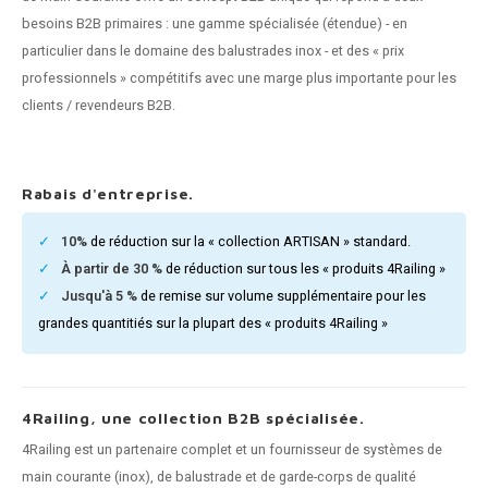
n courante fer forgé
besoins B2B primaires : une gamme spécialisée (étendue) - en
particulier dans le domaine des balustrades inox - et des « prix
n courante gun metal
professionnels » compétitifs avec une marge plus importante pour les
clients / revendeurs B2B.
n courante laiton
n courante en couleur RAL
Rabais d'entreprise.
10%
de réduction sur la « collection ARTISAN » standard.
À partir de 30 %
de réduction sur tous les « produits 4Railing »
Jusqu'à 5 %
de remise sur volume supplémentaire pour les
grandes quantitiés sur la plupart des « produits 4Railing »
4Railing, une collection B2B spécialisée.
4Railing est un partenaire complet et un fournisseur de systèmes de
main courante (inox), de balustrade et de garde-corps de qualité