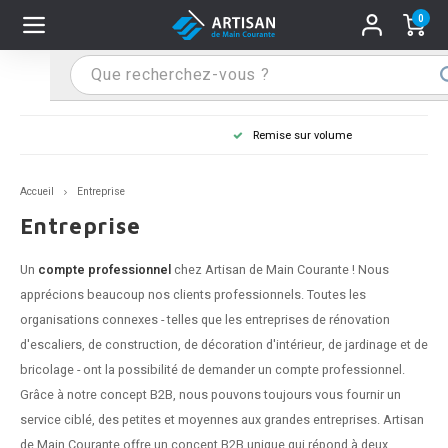
0
Hoofdmenu / Supports main courante
Hoofdmenu / Mains courantes
Hoofdmenu / Tips & astuces
Hoofdmenu / Extra
Supports main courante
Mains courantes
Tips & astuces
Extra
Remise sur volume
n courante inox
port main courante inox
lo de retouche
M
M
M
M
M
M
M
M
M
M
S
S
S
S
S
S
tage d'une main courante
Accueil
Entreprise
n courante noire
port main courante noir
ngle de penderie
M
M
M
M
M
M
M
M
M
M
S
S
S
S
S
S
ure d'une main courante
Entreprise
n courante anthracite
port main courante anthracite
M
M
M
T
M
T
T
T
T
M
S
S
T
T
T
S
Un
compte professionnel
chez Artisan de Main Courante ! Nous
apprécions beaucoup nos clients professionnels. Toutes les
n courante grise
port main courante blanc
M
T
T
T
T
S
T
T
organisations connexes - telles que les entreprises de rénovation
d'escaliers, de construction, de décoration d'intérieur, de jardinage et de
n courante blanche
port main courante acier
T
T
bricolage - ont la possibilité de demander un compte professionnel.
Grâce à notre concept B2B, nous pouvons toujours vous fournir un
n courante acier
port main courante en couleur RAL
service ciblé, des petites et moyennes aux grandes entreprises. Artisan
de Main Courante offre un concept B2B unique qui répond à deux