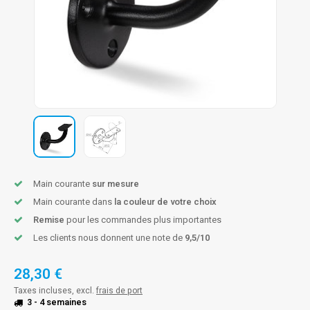
n courante fer forgé
n courante gun metal
n courante laiton
n courante en couleur RAL
Main courante
sur mesure
Main courante dans
la couleur de votre choix
Remise
pour les commandes plus importantes
Les clients nous donnent une note de
9,5/10
28,30 €
Taxes incluses, excl.
frais de port
3 - 4 semaines