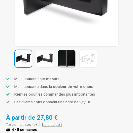
n courante fer forgé
n courante gun metal
n courante laiton
n courante en couleur RAL
Main courante
sur mesure
Main courante dans
la couleur de votre choix
Remise
pour les commandes plus importantes
Les clients nous donnent une note de
9,5/10
À partir de
27,80 €
Taxes incluses , excl.
frais de port
4 - 5 semaines