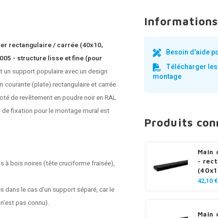
Informations
ier rectangulaire / carrée (40x10,
Besoin d'aide p
5 - structure lisse et fine (pour
Télécharger les
st un support populaire avec un design
montage
n courante (plate) rectangulaire et carrée.
doté de revêtement en poudre noir en RAL
el de fixation pour le montage mural est
Produits co
Main 
- rec
is à bois noires (tête cruciforme fraisée),
(40x
42,10 €
s dans le cas d'un support séparé, car le
 n'est pas connu).
Main 