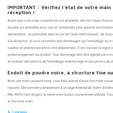
IMPORTANT : Vérifiez l'état de votre main
réception !
Avant que votre main courante ne soit emballée, elle fait l'objet d'une
escalier est emballée avec soin et solidement pour garantir une livrai
demandons - en particulier dans le cas de l'acier thermolaqué - de tou
à la réception. Si vous constatez des dommages sur l'emballage ou si 
veuillez en prendre une photo immédiatement. C'est souvent le signe a
endommagement du produit. Tout dommage doit être signalé par e-mail 
en incluant des photos de l'emballage endommagé et des photos du 
Enduit de poudre noire, à structure fine ou
Avec une main courante noire, vous êtes assuré d'avoir une main coura
robuste. Elle convient parfaitement à un large éventail de styles d'intér
RAL-9005 (noir de jais), la teinte noire la plus couramment utilisée. Vou
et fine (noir mat).
Lire plus