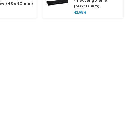
- rectangulaire
rée (40x40 mm)
(50x10 mm)
42,55 €