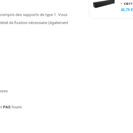
- car
42,75 €
 compris des supports de type 1. Vous
ériel de fixation nécessaire (également
yures.
st
PAS
fourni.