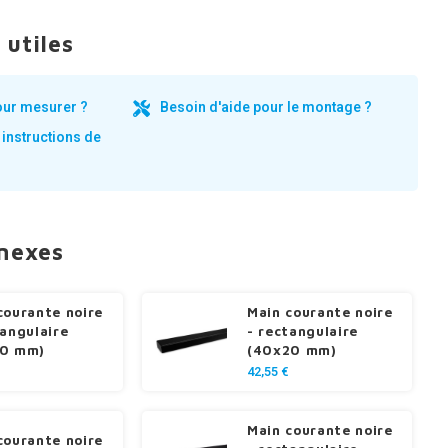
 utiles
our mesurer ?
Besoin d'aide pour le montage ?
 instructions de
nnexes
courante noire
Main courante noire
tangulaire
- rectangulaire
10 mm)
(40x20 mm)
42,55 €
Main courante noire
courante noire