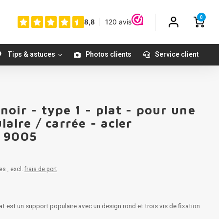
0
Tips & astuces
Photos clients
Service client
oir - type 1 - plat - pour une
aire / carrée - acier
L 9005
es , excl.
frais de port
t est un support populaire avec un design rond et trois vis de fixation