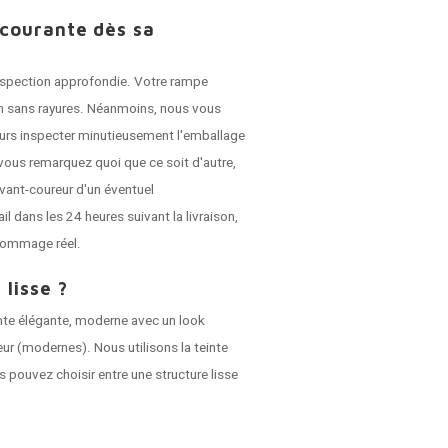
 courante dès sa
 inspection approfondie. Votre rampe
son sans rayures. Néanmoins, nous vous
jours inspecter minutieusement l'emballage
vous remarquez quoi que ce soit d'autre,
vant-coureur d'un éventuel
dans les 24 heures suivant la livraison,
dommage réel.
 lisse ?
nte élégante, moderne avec un look
ieur (modernes). Nous utilisons la teinte
s pouvez choisir entre une structure lisse