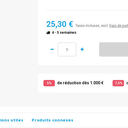
25,30 €
Taxes incluses, excl.
frais de por
4 - 5 semaines
de réduction dès 1.000 €
d
5%
7,5%
ions utiles
Produits connexes