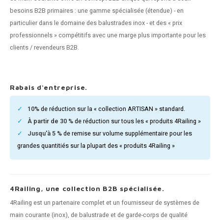
n courante fer forgé
besoins B2B primaires : une gamme spécialisée (étendue) - en
particulier dans le domaine des balustrades inox - et des « prix
n courante gun metal
professionnels » compétitifs avec une marge plus importante pour les
clients / revendeurs B2B.
n courante laiton
n courante en couleur RAL
Rabais d'entreprise.
10%
de réduction sur la « collection ARTISAN » standard.
À partir de 30 %
de réduction sur tous les « produits 4Railing »
Jusqu'à 5 %
de remise sur volume supplémentaire pour les
grandes quantitiés sur la plupart des « produits 4Railing »
4Railing, une collection B2B spécialisée.
4Railing est un partenaire complet et un fournisseur de systèmes de
main courante (inox), de balustrade et de garde-corps de qualité