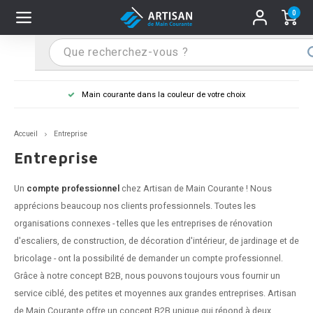
0
Hoofdmenu / Supports main courante
Hoofdmenu / Mains courantes
Hoofdmenu / Tips & astuces
Hoofdmenu / Extra
Supports main courante
Mains courantes
Tips & astuces
Extra
Main courante dans la couleur de votre choix
n courante inox
port main courante inox
lo de retouche
M
M
M
M
M
M
M
M
M
M
S
S
S
S
S
S
tage d'une main courante
Accueil
Entreprise
n courante noire
port main courante noir
ngle de penderie
M
M
M
M
M
M
M
M
M
M
S
S
S
S
S
S
ure d'une main courante
Entreprise
n courante anthracite
port main courante anthracite
M
M
M
T
M
T
T
T
T
M
S
S
T
T
T
S
Un
compte professionnel
chez Artisan de Main Courante ! Nous
apprécions beaucoup nos clients professionnels. Toutes les
n courante grise
port main courante blanc
M
T
T
T
T
S
T
T
organisations connexes - telles que les entreprises de rénovation
d'escaliers, de construction, de décoration d'intérieur, de jardinage et de
n courante blanche
port main courante acier
T
T
bricolage - ont la possibilité de demander un compte professionnel.
Grâce à notre concept B2B, nous pouvons toujours vous fournir un
n courante acier
port main courante en couleur RAL
service ciblé, des petites et moyennes aux grandes entreprises. Artisan
de Main Courante offre un concept B2B unique qui répond à deux