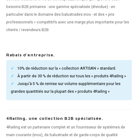
n courante fer forgé
besoins B2B primaires : une gamme spécialisée (étendue) - en
particulier dans le domaine des balustrades inox - et des « prix
n courante gun metal
professionnels » compétitifs avec une marge plus importante pour les
clients / revendeurs B2B.
n courante laiton
n courante en couleur RAL
Rabais d'entreprise.
10%
de réduction sur la « collection ARTISAN » standard.
À partir de 30 %
de réduction sur tous les « produits 4Railing »
Jusqu'à 5 %
de remise sur volume supplémentaire pour les
grandes quantitiés sur la plupart des « produits 4Railing »
4Railing, une collection B2B spécialisée.
4Railing est un partenaire complet et un fournisseur de systèmes de
main courante (inox), de balustrade et de garde-corps de qualité