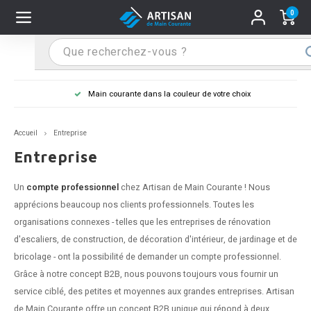
0
Hoofdmenu / Supports main courante
Hoofdmenu / Mains courantes
Hoofdmenu / Tips & astuces
Hoofdmenu / Extra
Supports main courante
Mains courantes
Tips & astuces
Extra
Main courante dans la couleur de votre choix
n courante inox
port main courante inox
lo de retouche
M
M
M
M
M
M
M
M
M
M
S
S
S
S
S
S
tage d'une main courante
Accueil
Entreprise
n courante noire
port main courante noir
ngle de penderie
M
M
M
M
M
M
M
M
M
M
S
S
S
S
S
S
ure d'une main courante
Entreprise
n courante anthracite
port main courante anthracite
M
M
M
T
M
T
T
T
T
M
S
S
T
T
T
S
Un
compte professionnel
chez Artisan de Main Courante ! Nous
apprécions beaucoup nos clients professionnels. Toutes les
n courante grise
port main courante blanc
M
T
T
T
T
S
T
T
organisations connexes - telles que les entreprises de rénovation
d'escaliers, de construction, de décoration d'intérieur, de jardinage et de
n courante blanche
port main courante acier
T
T
bricolage - ont la possibilité de demander un compte professionnel.
Grâce à notre concept B2B, nous pouvons toujours vous fournir un
n courante acier
port main courante en couleur RAL
service ciblé, des petites et moyennes aux grandes entreprises. Artisan
de Main Courante offre un concept B2B unique qui répond à deux