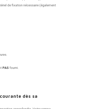
riel de fixation nécessaire (également
yures.
st
PAS
fourni.
 courante dès sa