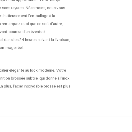
 inspection approfondie. Votre rampe
son sans rayures. Néanmoins, nous vous
r minutieusement l'emballage à la
 remarquez quoi que ce soit d'autre,
vant-coureur d'un éventuel
dans les 24 heures suivant la livraison,
dommage réel.
alier élégante au look moderne. Votre
nition brossée subtile, qui donne à l'inox
En plus, l'acier inoxydable brossé est plus