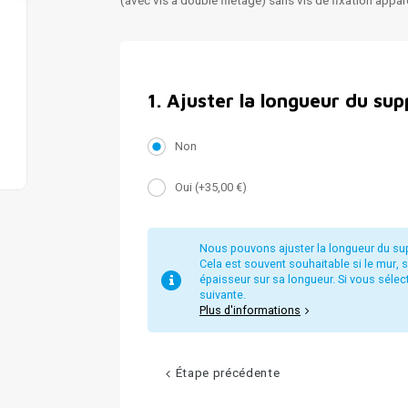
(avec vis à double filetage) sans vis de fixation appa
1
.
Ajuster la longueur du sup
Non
Oui (+35,00 €)
Nous pouvons ajuster la longueur du supp
Cela est souvent souhaitable si le mur, 
épaisseur sur sa longueur. Si vous sélec
suivante.
Plus d'informations
Étape précédente