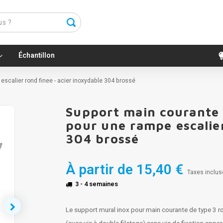
Échantillon
 escalier rond finee - acier inoxydable 304 brossé
Support main courante i
pour une rampe escalier
304 brossé
À partir de
15,40 €
Taxes inclus
3 - 4 semaines
Le support mural inox pour main courante de type 3 r