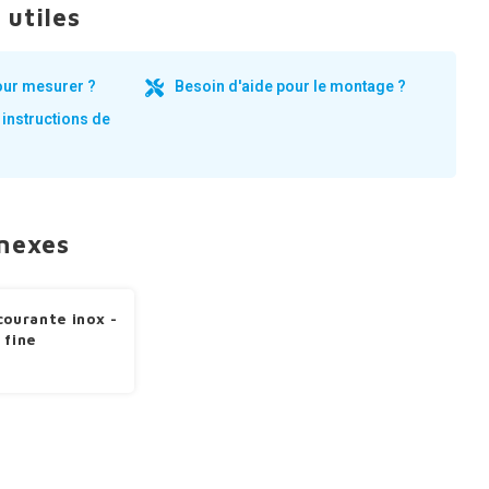
 utiles
our mesurer ?
Besoin d'aide pour le montage ?
 instructions de
nnexes
courante inox -
 fine