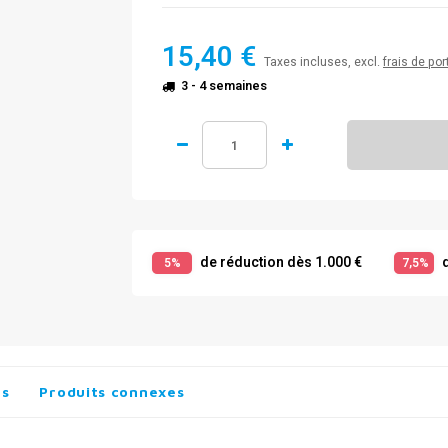
15,40 €
Taxes incluses, excl.
frais de por
3 - 4 semaines
de réduction dès 1.000 €
d
5%
7,5%
es
Produits connexes