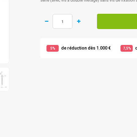
serré (avec vis à double filetage) sans vis de fixatio
de réduction dès 1.000 €
d
5%
7,5%