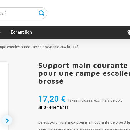
Échantillon
ampe escalier ronde - acier inoxydable 304 brossé
Support main courante 
pour une rampe escalie
brossé
17,20 €
Taxes incluses, excl.
frais de port
3 - 4 semaines
Le support mural inox pour main courante de type 3 l