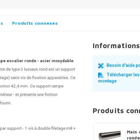
es
Produits connexes
Informations
mpe escalier ronde - acier inoxydable
Besoin d'aide p
te de type 3 luxueux rond est un support
Télécharger les
tage) sans vis de fixation apparentes. Ce
montage
environ 42,4 mm. Ce
support rampe
érieur - et présente une finition
fourni.
Produits co
 par support - 1 vis à double filetage m8 +
Main 
ronde