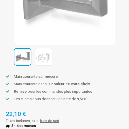
n courante fer forgé
n courante gun metal
n courante laiton
n courante en couleur RAL
Main courante
sur mesure
Main courante dans
la couleur de votre choix
Remise
pour les commandes plus importantes
Les clients nous donnent une note de
9,5/10
22,10 €
Taxes incluses, excl.
frais de port
3 - 4 semaines