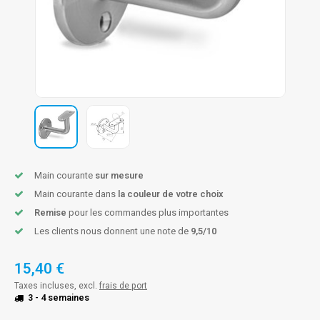
n courante fer forgé
n courante gun metal
n courante laiton
n courante en couleur RAL
Main courante
sur mesure
Main courante dans
la couleur de votre choix
Remise
pour les commandes plus importantes
Les clients nous donnent une note de
9,5/10
15,40 €
Taxes incluses, excl.
frais de port
3 - 4 semaines