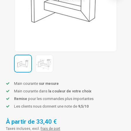
n courante fer forgé
n courante gun metal
n courante laiton
n courante en couleur RAL
Main courante
sur mesure
Main courante dans
la couleur de votre choix
Remise
pour les commandes plus importantes
Les clients nous donnent une note de
9,5/10
À partir de
33,40 €
Taxes incluses, excl.
frais de port