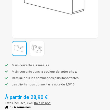
n courante fer forgé
n courante gun metal
n courante laiton
n courante en couleur RAL
Main courante
sur mesure
Main courante dans
la couleur de votre choix
Remise
pour les commandes plus importantes
Les clients nous donnent une note de
9,5/10
À partir de
28,90 €
Taxes incluses, excl.
frais de port
5 - 6 semaines