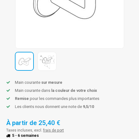
n courante fer forgé
n courante gun metal
n courante laiton
n courante en couleur RAL
Main courante
sur mesure
Main courante dans
la couleur de votre choix
Remise
pour les commandes plus importantes
Les clients nous donnent une note de
9,5/10
À partir de
25,40 €
Taxes incluses, excl.
frais de port
5 - 6 semaines